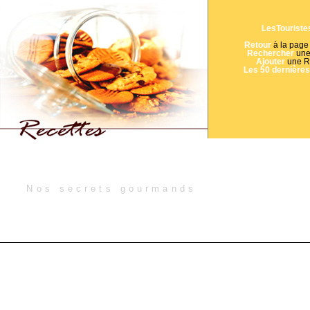
LesTouriste
Retour
à la page 
Rechercher
une
Ajouter
une R
Les 50 dernières
Nos secrets gourmands